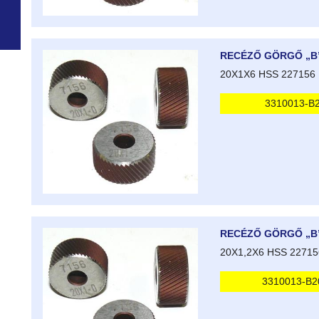
RECÉZŐ GÖRGŐ „B
20X1X6 HSS 227156
3310013-B
RECÉZŐ GÖRGŐ „B
20X1,2X6 HSS 22715
3310013-B2