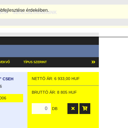
bfejlesztése érdekében.
IÓK
SZOLGÁLTATÁSAINK
ÖVEKVŐ
TÍPUS SZERINT
NETTÓ ÁR: 6 933,00 HUF
” CSEH
6
BRUTTÓ ÁR: 8 805 HUF
006
DB