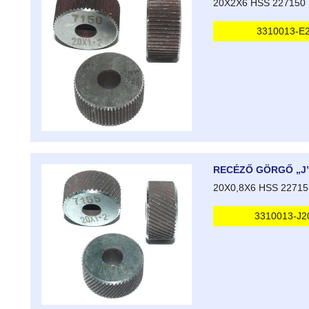
20X2X6 HSS 227150
3310013-E
RECÉZŐ GÖRGŐ „J
20X0,8X6 HSS 22715
3310013-J2