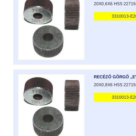
20X0,6X6 HSS 22715
3310013-E2
RECÉZŐ GÖRGŐ „E
20X0,8X6 HSS 22715
3310013-E2