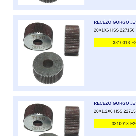
RECÉZŐ GÖRGŐ „E
20X1X6 HSS 227150
3310013-E
RECÉZŐ GÖRGŐ „E
20X1,2X6 HSS 22715
3310013-E2