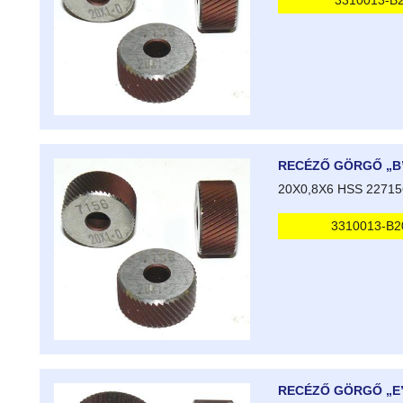
3310013-B
RECÉZŐ GÖRGŐ „B
20X0,8X6 HSS 22715
3310013-B2
RECÉZŐ GÖRGŐ „E