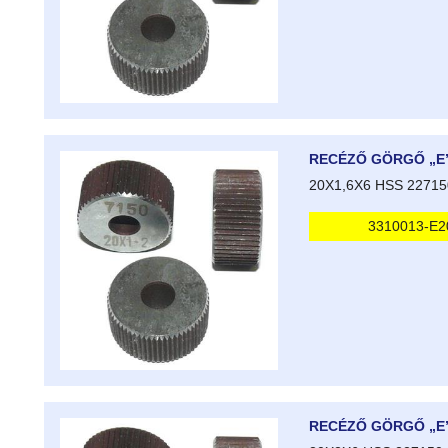
RECÉZŐ GÖRGŐ „E
20X1,6X6 HSS 22715
3310013-E2
RECÉZŐ GÖRGŐ „E