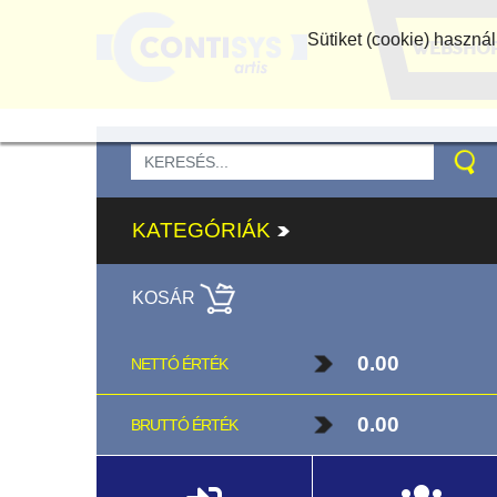
Sütiket (cookie) haszn
WEBSHO
KATEGÓRIÁK
KOSÁR
0.00
NETTÓ ÉRTÉK
0.00
BRUTTÓ ÉRTÉK