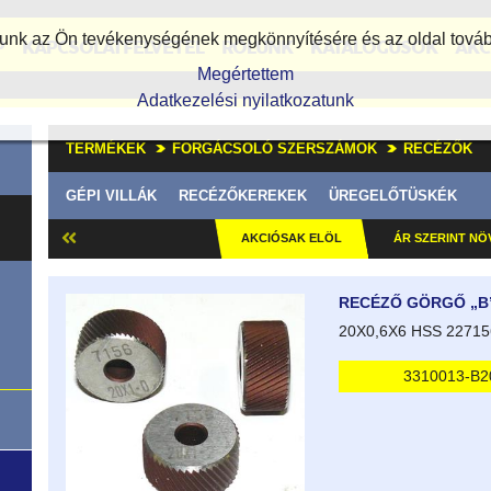
álunk az Ön tevékenységének megkönnyítésére és az oldal továb
P
KAPCSOLATFELVÉTEL
RÓLUNK
KATALÓGUSOK
AKC
Megértettem
Adatkezelési nyilatkozatunk
TERMÉKEK
FORGÁCSOLÓ SZERSZÁMOK
RECÉZŐK
GÉPI VILLÁK
RECÉZŐKEREKEK
ÜREGELŐTÜSKÉK
AKCIÓSAK ELÖL
ÁR SZERINT N
RECÉZŐ GÖRGŐ „B
20X0,6X6 HSS 22715
3310013-B2