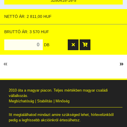
3280418-16-5
NETTÓ ÁR: 2 811,00 HUF
BRUTTÓ ÁR: 3 570 HUF
DB
2010 óta a magyar piacon. Teljes mértékben magyar családi
vállalkozás.
Megbízhatóság | Stabilitás | Minőség
Itt megtalálhatod mindazt amire szükséged lehet, hírlevelünkből
pedig a legfrissebb akcióinkról értesülhetsz.