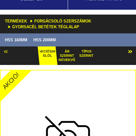
TERMÉKEK
FORGÁCSOLÓ SZERSZÁMOK
GYORSACÉL BETÉTEK TÉGLALAP
HSS 160MM
HSS 200MM
AKCIÓSAK
ÁR
TÍPUS
ELÖL
SZERINT
SZERINT
NÖVEKVŐ