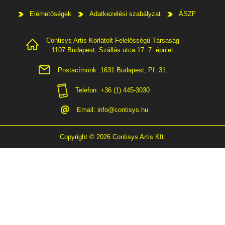
Elérhetőségek
Adatkezelési szabályzat
ÁSZF
Contisys Artis Korlátolt Felelősségű Társaság
1107 Budapest, Szállás utca 17. 7. épület
Postacímünk: 1631 Budapest, Pf.:31.
Telefon: +36 (1) 445-3030
Email:
info@contisys.hu
Copyright © 2026 Contisys Artis Kft.