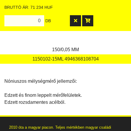
BRUTTÓ ÁR: 71 234 HUF
DB
150/0,05 MM
1150102-15ML 4946368108704
Nóniuszos mélységmérő jellemzői:
Edzett és finom leppelt mérőfelületek.
Edzett rozsdamentes acélból.
2010 óta a magyar piacon. Teljes mértékben magyar családi