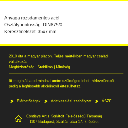
Anyaga rozsdamentes acél
Osztálypontosság: DIN875/0
Keresztmetszet: 35x7 mm
2010 óta a magyar piacon. Teljes mértékben magyar családi
vállalkozás.
Megbízhatóság | Stabilitás | Minőség
Itt megtalálhatod mindazt amire szükséged lehet, hírlevelünkből
pedig a legfrissebb akcióinkról értesülhetsz.
Elérhetőségek
Adatkezelési szabályzat
ÁSZF
Contisys Artis Korlátolt Felelősségű Társaság
1107 Budapest, Szállás utca 17. 7. épület