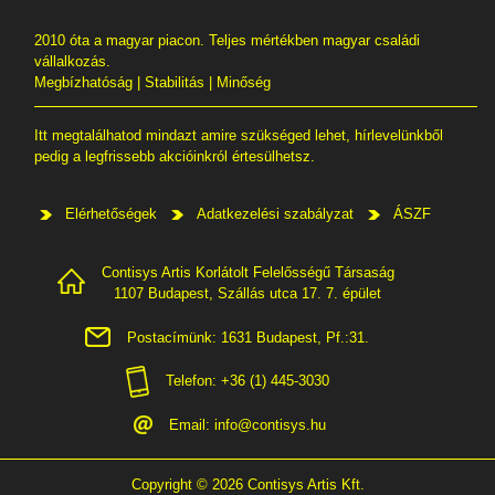
2010 óta a magyar piacon. Teljes mértékben magyar családi
vállalkozás.
Megbízhatóság | Stabilitás | Minőség
Itt megtalálhatod mindazt amire szükséged lehet, hírlevelünkből
pedig a legfrissebb akcióinkról értesülhetsz.
Elérhetőségek
Adatkezelési szabályzat
ÁSZF
Contisys Artis Korlátolt Felelősségű Társaság
1107 Budapest, Szállás utca 17. 7. épület
Postacímünk: 1631 Budapest, Pf.:31.
Telefon: +36 (1) 445-3030
Email:
info@contisys.hu
Copyright © 2026 Contisys Artis Kft.