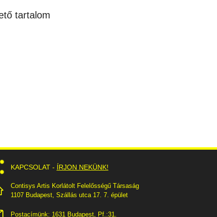
ető tartalom
KAPCSOLAT -
ÍRJON NEKÜNK!
Contisys Artis Korlátolt Felelősségű Társaság
1107 Budapest, Szállás utca 17. 7. épület
Postacímünk: 1631 Budapest, Pf.:31.