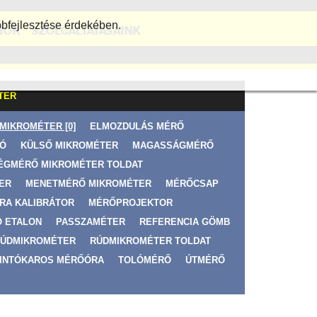
bfejlesztése érdekében.
IÓK
SZOLGÁLTATÁSAINK
TER
MIKROMÉTER [0]
ELMOZDULÁS MÉRŐ
TÓ
KÜLSŐ MIKROMÉTER
MAGASSÁGMÉRŐ
ÉGMÉRŐ MIKROMÉTER TOLDAT
ER
MENETMÉRŐ MIKROMÉTER
MÉRŐCSAP
RA KALIBRÁTOR
MÉRŐPROJEKTOR
Ó ETALON
PASSZAMÉTER
REFERENCIA GÖMB
ÚDMIKROMÉTER
RÚDMIKROMÉTER TOLDAT
INTÓKAROS MÉRŐÓRA
TOLÓMÉRŐ
ÚTMÉRŐ