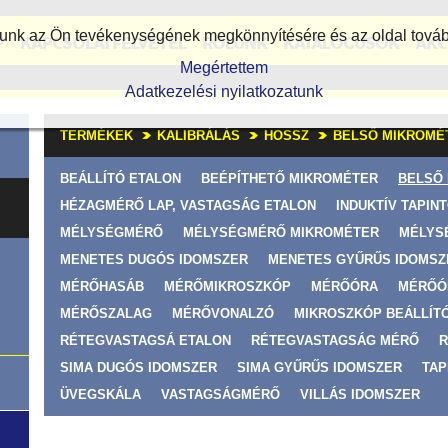
álunk az Ön tevékenységének megkönnyítésére és az oldal továb
P
KAPCSOLATFELVÉTEL
RÓLUNK
KATALÓGUSOK
AKC
Megértettem
Adatkezelési nyilatkozatunk
TERMÉKEK
KALIBRÁLÁS
HOSSZ
BELSŐ MIKROMÉ
BEÁLLÍTÓ ETALON
BEÉPÍTHETŐ MIKROMÉTER
BELSŐ 
HÉZAGMÉRŐ LAP, VASTAGSÁG ETALON
INDUKTÍV TAPIN
MÉLYSÉGMÉRŐ
MÉLYSÉGMÉRŐ MIKROMÉTER
MÉLYS
MENETES DUGÓS IDOMSZER
MENETES GYŰRŰS IDOMSZ
MÉRŐHASÁB
MÉRŐMIKROSZKÓP
MÉRŐÓRA
MÉRŐÓ
MÉRŐSZALAG
MÉRŐVONALZÓ
MIKROSZKÓP BEÁLLÍT
RÉTEGVASTAGSÁ ETALON
RÉTEGVASTAGSÁG MÉRŐ
R
SIMA DUGÓS IDOMSZER
SIMA GYŰRŰS IDOMSZER
TAP
ÜVEGSKÁLA
VASTAGSÁGMÉRŐ
VILLÁS IDOMSZER