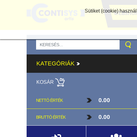
Sütiket (cookie) haszn
WEBSHO
KATEGÓRIÁK
KOSÁR
0.00
NETTÓ ÉRTÉK
0.00
BRUTTÓ ÉRTÉK