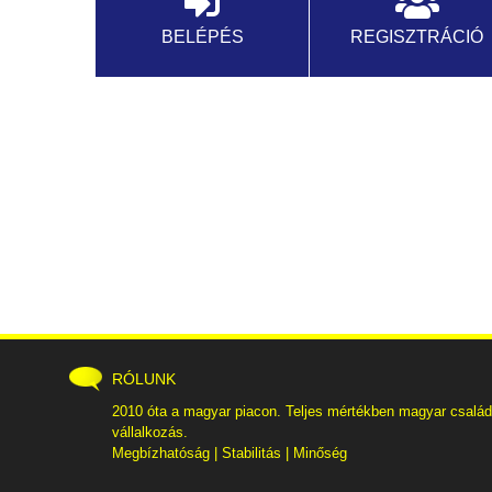
BELÉPÉS
REGISZTRÁCIÓ
RÓLUNK
2010 óta a magyar piacon. Teljes mértékben magyar család
vállalkozás.
Megbízhatóság | Stabilitás | Minőség