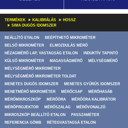
TERMÉKEK
KALIBRÁLÁS
HOSSZ
SIMA DUGÓS IDOMSZER
BEÁLLÍTÓ ETALON
BEÉPÍTHETŐ MIKROMÉTER
BELSŐ MIKROMÉTER
ELMOZDULÁS MÉRŐ
HÉZAGMÉRŐ LAP, VASTAGSÁG ETALON
INDUKTÍV TAPINTÓ
KÜLSŐ MIKROMÉTER
MAGASSÁGMÉRŐ
MÉLYSÉGMÉRŐ
MÉLYSÉGMÉRŐ MIKROMÉTER
MÉLYSÉGMÉRŐ MIKROMÉTER TOLDAT
MENETES DUGÓS IDOMSZER
MENETES GYŰRŰS IDOMSZER
MENETMÉRŐ MIKROMÉTER
MÉRŐCSAP
MÉRŐHASÁB
MÉRŐMIKROSZKÓP
MÉRŐÓRA
MÉRŐÓRA KALIBRÁTOR
MÉRŐPROJEKTOR
MÉRŐSZALAG
MÉRŐVONALZÓ
MIKROSZKÓP BEÁLLÍTÓ ETALON
PASSZAMÉTER
REFERENCIA GÖMB
RÉTEGVASTAGSÁ ETALON