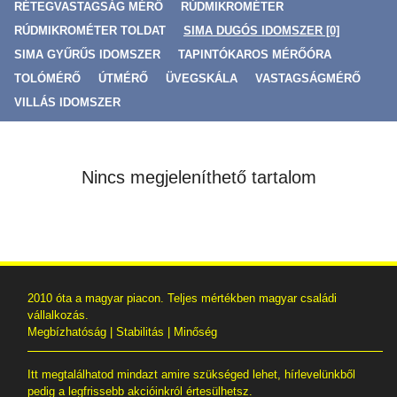
RÉTEGVASTAGSÁG MÉRŐ
RÚDMIKROMÉTER
RÚDMIKROMÉTER TOLDAT
SIMA DUGÓS IDOMSZER [0]
SIMA GYŰRŰS IDOMSZER
TAPINTÓKAROS MÉRŐÓRA
TOLÓMÉRŐ
ÚTMÉRŐ
ÜVEGSKÁLA
VASTAGSÁGMÉRŐ
VILLÁS IDOMSZER
Nincs megjeleníthető tartalom
2010 óta a magyar piacon. Teljes mértékben magyar családi
vállalkozás.
Megbízhatóság | Stabilitás | Minőség
Itt megtalálhatod mindazt amire szükséged lehet, hírlevelünkből
pedig a legfrissebb akcióinkról értesülhetsz.